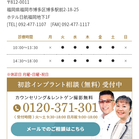
〒812-0011
福岡県福岡市博多区博多駅前2-18-25
ホテル日航福岡地下1F
[TEL] 092-477-1107 [FAX] 092-477-1117
診療時間
月
火
水
木
金
土
日
10：00～13：30
×
●
●
●
●
●
×
14：30～18：00
×
●
●
●
●
●
×
※休診日 月曜・日曜・祝日