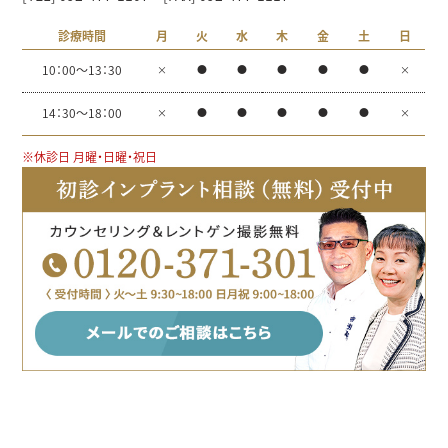
診療時間
月
火
水
木
金
土
日
10：00～13：30
×
●
●
●
●
●
×
14：30～18：00
×
●
●
●
●
●
×
※休診日 月曜・日曜・祝日