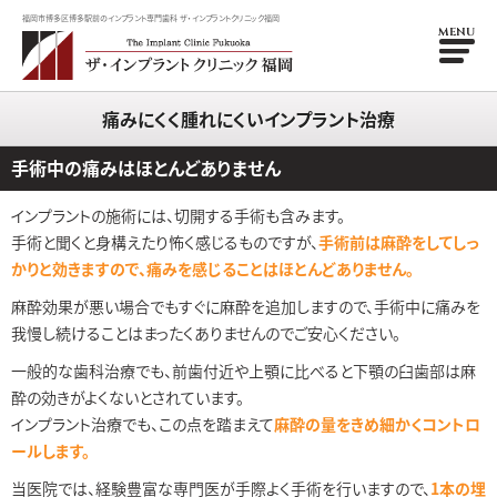
福岡市博多区博多駅前のインプラント専門歯科 ザ・インプラントクリニック福岡
MENU
痛みにくく腫れにくいインプラント治療
手術中の痛みはほとんどありません
インプラントの施術には、切開する手術も含みます。
手術と聞くと身構えたり怖く感じるものですが、
手術前は麻酔をしてしっ
かりと効きますので、痛みを感じることはほとんどありません。
麻酔効果が悪い場合でもすぐに麻酔を追加しますので、手術中に痛みを
我慢し続けることはまったくありませんのでご安心ください。
一般的な歯科治療でも、前歯付近や上顎に比べると下顎の臼歯部は麻
酔の効きがよくないとされています。
インプラント治療でも、この点を踏まえて
麻酔の量をきめ細かくコントロ
ールします。
当医院では、経験豊富な専門医が手際よく手術を行いますので、
1本の埋