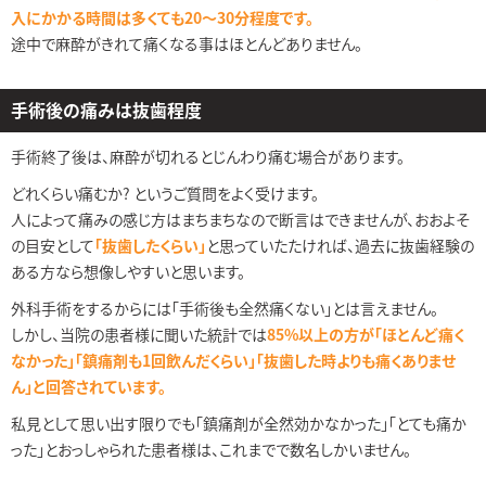
入にかかる時間は多くても20～30分程度です。
途中で麻酔がきれて痛くなる事はほとんどありません。
手術後の痛みは抜歯程度
手術終了後は、麻酔が切れるとじんわり痛む場合があります。
どれくらい痛むか? というご質問をよく受けます。
人によって痛みの感じ方はまちまちなので断言はできませんが、おおよそ
の目安として
「抜歯したくらい」
と思っていたたければ、過去に抜歯経験の
ある方なら想像しやすいと思います。
外科手術をするからには「手術後も全然痛くない」とは言えません。
しかし、当院の患者様に聞いた統計では
85%以上の方が「ほとんど痛く
なかった」「鎮痛剤も1回飲んだくらい」「抜歯した時よりも痛くありませ
ん」と回答されています。
私見として思い出す限りでも「鎮痛剤が全然効かなかった」「とても痛か
った」とおっしゃられた患者様は、これまでで数名しかいません。