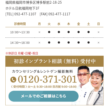
福岡県福岡市博多区博多駅前2-18-25
ホテル日航福岡地下1F
[TEL] 092-477-1107 [FAX] 092-477-1117
診療時間
月
火
水
木
金
土
日
10：00～13：30
×
●
●
●
●
●
×
14：30～18：00
×
●
●
●
●
●
×
※休診日 月曜・日曜・祝日