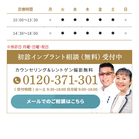
診療時間
月
火
水
木
金
土
日
10：00～13：30
×
●
●
●
●
●
×
14：30～18：00
×
●
●
●
●
●
×
※休診日 月曜・日曜・祝日