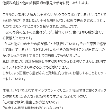
他歯科病院や他の歯科医師の意見を参考に聞いたりします。
こちらの患者様は「痛みは全然ないが、グラグラ揺れている」ということで
歯科医院に行きましたが、十分な説明がない状態で抜歯を進めようとし
たのでセカンドオピニオンを希望されたとのことです。
下記の写真の左下の奥歯はグラグラ揺れていて、歯ぐきから膿が出てい
る状態だったのです。
「かぶせ物の中の土台の歯が根ごとを破折しています。それが原因で感染
して腫れている」というお話しをし、なぜその歯を残すことが出来ないの
か。をしっかり説明することでご納得してもらいました。
私は、際立って、お話が理解しやすく説明できるとは思いませんし、説明す
るイラストがうまく書ける訳でもございません。
しかし、まっ正面から患者さんと真剣に向き合い、お話しすることをモット
ーにしています。
無論、私だけではなてザ.インプラント クリニック 福岡で共に働くスタッフ
の仲間たちは、みんな同じ気持ちですから、安心して下さい。
「この歯は絶対、抜歯しか方法ないの？」
「治療する期間や回数は短くできないの？」