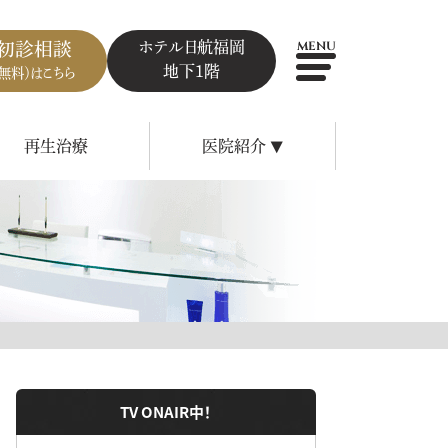
ホテル日航福岡
初診相談
MENU
地下1階
（無料）はこちら
再生治療
医院紹介
▼
TV ONAIR中！