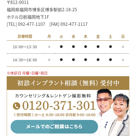
〒812-0011
福岡県福岡市博多区博多駅前2-18-25
ホテル日航福岡地下1F
[TEL] 092-477-1107 [FAX] 092-477-1117
診療時間
月
火
水
木
金
土
日
10：00～13：30
×
●
●
●
●
●
×
14：30～18：00
×
●
●
●
●
●
×
※休診日 月曜・日曜・祝日