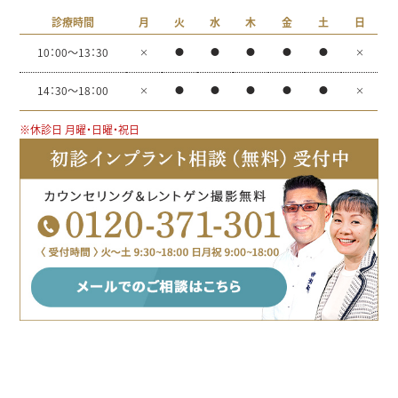
診療時間
月
火
水
木
金
土
日
10：00～13：30
×
●
●
●
●
●
×
14：30～18：00
×
●
●
●
●
●
×
※休診日 月曜・日曜・祝日