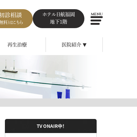
ホテル日航福岡
初診相談
MENU
地下1階
（無料）はこちら
再生治療
医院紹介
▼
TV ONAIR中！