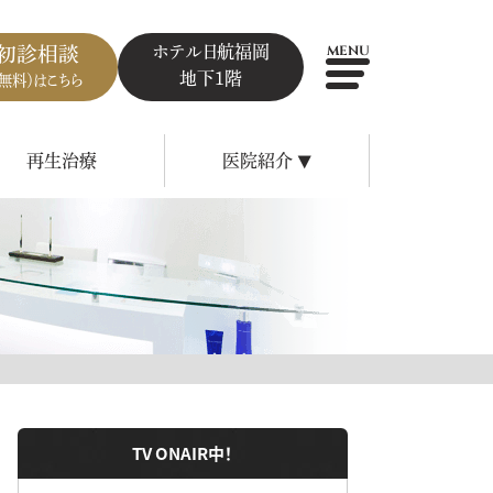
ホテル日航福岡
初診相談
MENU
地下1階
（無料）はこちら
再生治療
医院紹介
▼
TV ONAIR中！