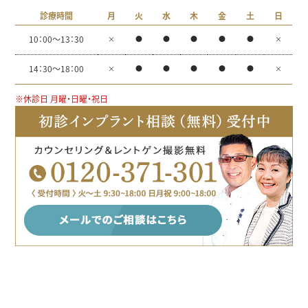
診療時間
月
火
水
木
金
土
日
10：00～13：30
×
●
●
●
●
●
×
14：30～18：00
×
●
●
●
●
●
×
※休診日 月曜・日曜・祝日