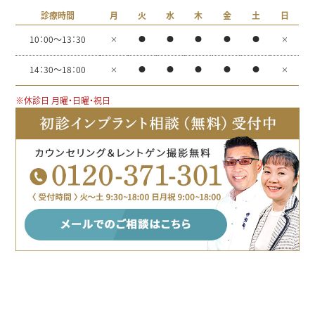
診療時間
月
火
水
木
金
土
日
10：00～13：30
×
●
●
●
●
●
×
14：30～18：00
×
●
●
●
●
●
×
※休診日 月曜・日曜・祝日