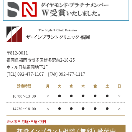
〒812-0011
福岡県福岡市博多区博多駅前2-18-25
ホテル日航福岡地下1F
[TEL] 092-477-1107 [FAX] 092-477-1117
診療時間
月
火
水
木
金
土
日
10：00～13：30
×
●
●
●
●
●
×
14：30～18：00
×
●
●
●
●
●
×
※休診日 月曜・日曜・祝日