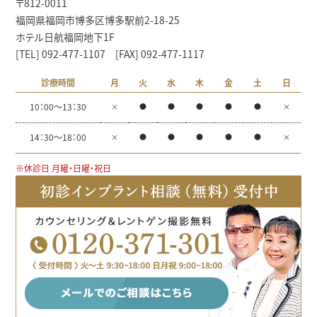
〒812-0011
福岡県福岡市博多区博多駅前2-18-25
ホテル日航福岡地下1F
[TEL] 092-477-1107 [FAX] 092-477-1117
診療時間
月
火
水
木
金
土
日
10：00～13：30
×
●
●
●
●
●
×
14：30～18：00
×
●
●
●
●
●
×
※休診日 月曜・日曜・祝日