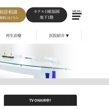
ホテル日航福岡
初診相談
MENU
地下1階
（無料）はこちら
再生治療
医院紹介
▼
TV ONAIR中！