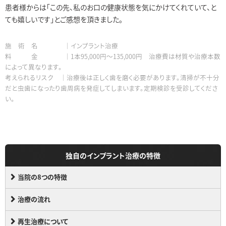
患者様からは「この先、私のお口の健康状態を気にかけてくれていて、と
ても嬉しいです」とご感想を頂きました。
施 術 名 │インプラント治療
料 金 │1本95,000円～135,000円 治療費は材質や治療本数
によって異なります。
考えられるリスク │治療後は正しく歯を磨く必要があります。清掃が不十分
だと虫歯になったり歯周病を発症してしまいます。定期検診を受診してくださ
い。
独自のインプラント治療の特徴
当院の8つの特徴
治療の流れ
再生治療について