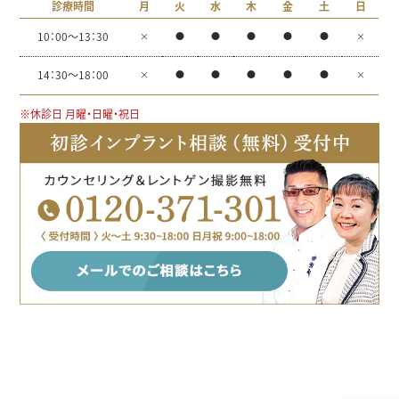
診療時間
月
火
水
木
金
土
日
10：00～13：30
×
●
●
●
●
●
×
14：30～18：00
×
●
●
●
●
●
×
※休診日 月曜・日曜・祝日